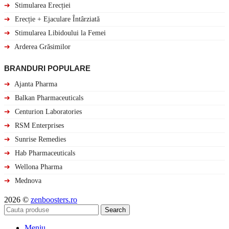
➔
Stimularea Erecției
➔
Erecție + Ejaculare Întârziată
➔
Stimularea Libidoului la Femei
➔
Arderea Grăsimilor
BRANDURI POPULARE
➔
Ajanta Pharma
➔
Balkan Pharmaceuticals
➔
Centurion Laboratories
➔
RSM Enterprises
➔
Sunrise Remedies
➔
Hab Pharmaceuticals
➔
Wellona Pharma
➔
Mednova
2026 ©
zenboosters.ro
Search
Meniu