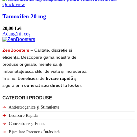
Quick view
Tamoxifen 20 mg
20,00 Lei
Adaugă în coș
ZenBoosters
– Calitate, discreție și
eficiență. Descoperă gama noastră de
produse originale, menite să îți
îmbunătățească stilul de viață și încrederea
în sine. Beneficiezi de
livrare rapidă
și
sigură prin
curierat sau direct la locker
.
CATEGORII PRODUSE
➔
Antiestrogenice și Stimulente
➔
Bronzare Rapidă
➔
Concentrare și Focus
➔
Ejaculare Precoce / Întârziată