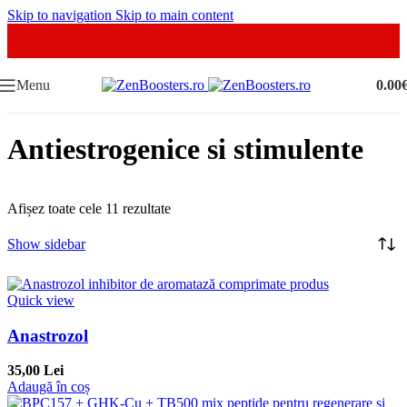
Skip to navigation
Skip to main content
Menu
0.00
Antiestrogenice si stimulente
Afișez toate cele 11 rezultate
Show sidebar
Quick view
Anastrozol
35,00 Lei
Adaugă în coș