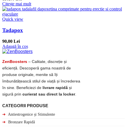
Citește mai mult
Quick view
Tadapox
90,00 Lei
Adaugă în coș
ZenBoosters
– Calitate, discreție și
eficiență. Descoperă gama noastră de
produse originale, menite să îți
îmbunătățească stilul de viață și încrederea
în sine. Beneficiezi de
livrare rapidă
și
sigură prin
curierat sau direct la locker
.
CATEGORII PRODUSE
➔
Antiestrogenice și Stimulente
➔
Bronzare Rapidă