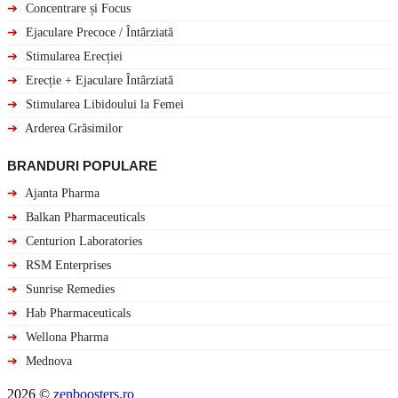
➔
Concentrare și Focus
➔
Ejaculare Precoce / Întârziată
➔
Stimularea Erecției
➔
Erecție + Ejaculare Întârziată
➔
Stimularea Libidoului la Femei
➔
Arderea Grăsimilor
BRANDURI POPULARE
➔
Ajanta Pharma
➔
Balkan Pharmaceuticals
➔
Centurion Laboratories
➔
RSM Enterprises
➔
Sunrise Remedies
➔
Hab Pharmaceuticals
➔
Wellona Pharma
➔
Mednova
2026 ©
zenboosters.ro